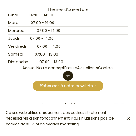
Heures d'ouverture
Lundi
07:00 - 14:00
Mardi
07:00 - 14:00
Mercredi
07:00 - 14:00
Jeudi
07:00 - 14:00
Vendredi
07:00 - 14:00
Samedi
07:00 - 13:00
Dimanche
07:00 - 13:00
Accueil
Notre concept
Presse
Avis clients
Contact
S'abonner à notre newsletter
Nos autres établissements
Brød Brussels
Ce site web utilise uniquement des cookies strictement
nécessaires à son fonctionnement. Nous n'utilisons pas de
cookies de suivi ni de cookies marketing.
© Brød Louise 2026
Mentions légales
Protection des données
Paramètres des cookies