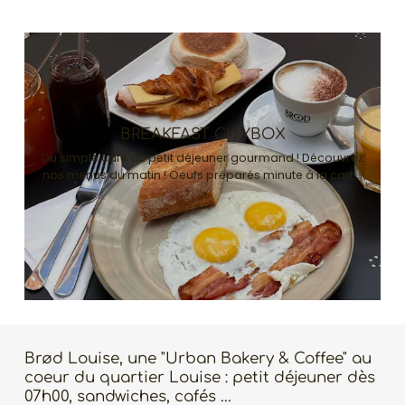
BREAKFAST CITYBOX
Du simple café au petit déjeuner gourmand ! Découvrez
nos menus du matin ! Oeufs préparés minute à la carte,
jus pressé, croissants chauds et notre buffet simple et
complet
Brød Louise, une "Urban Bakery & Coffee" au
coeur du quartier Louise : petit déjeuner dès
07h00, sandwiches, cafés ...